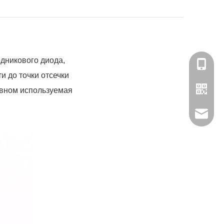
дникового диода,
180-158
и до точки отсечки
овном используемая
Связать
Мисс С