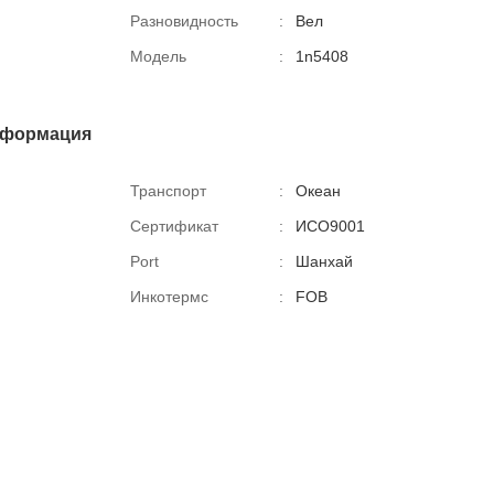
Разновидность
:
Вел
Модель
:
1n5408
нформация
Транспорт
:
Океан
Сертификат
:
ИСО9001
Port
:
Шанхай
Инкотермс
:
FOB