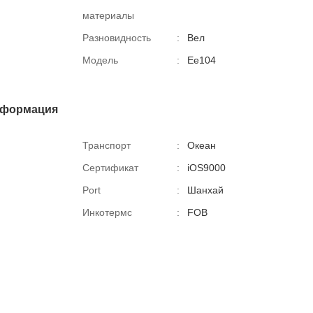
материалы
Разновидность
:
Вел
Модель
:
Ее104
нформация
Транспорт
:
Океан
Сертификат
:
iOS9000
Port
:
Шанхай
Инкотермс
:
FOB