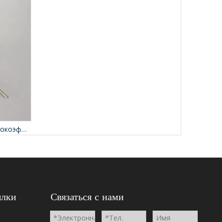
Пассивированные стеклом высокоэффективные выпрямители HER104G
ылки
Связаться с нами