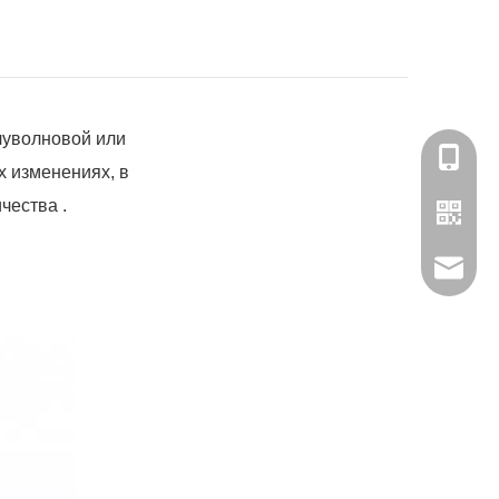
луволновой или
180-158
х изменениях, в
чества .
Связать
Мисс С