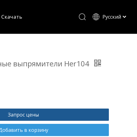
Скачать
Pусский
English
ные выпрямители Her104
Запрос цены
Добавить в корзину