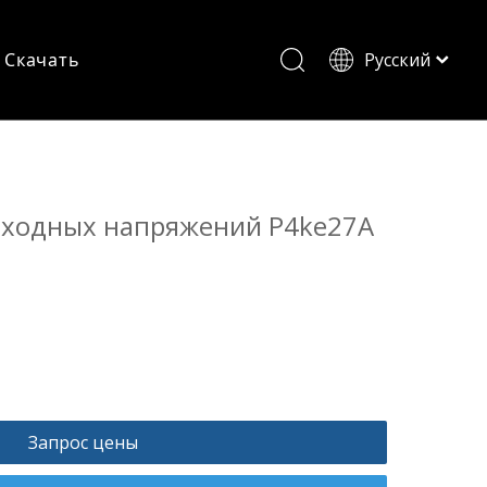
Скачать
Pусский
English
еходных напряжений P4ke27A
Запрос цены