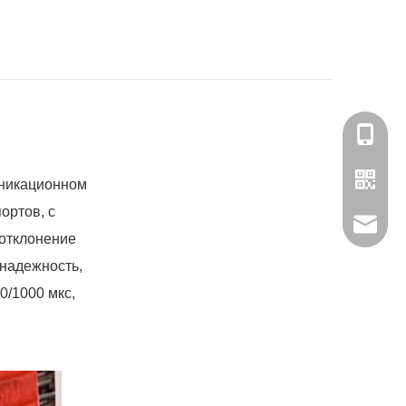
180-158
уникационном
ортов, с
Связать
 отклонение
надежность,
0/1000 мкс,
Мисс С